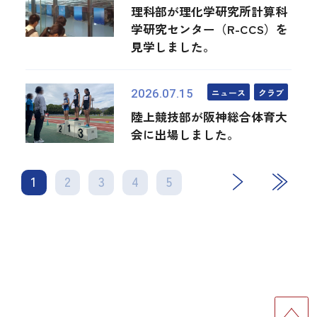
理科部が理化学研究所計算科
学研究センター（R-CCS）を
見学しました。
ニュース
クラブ
2026.07.15
陸上競技部が阪神総合体育大
会に出場しました。
1
2
3
4
次
5
最後