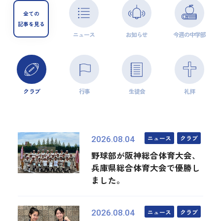
全ての
記事を見る
ニュース
お知らせ
今週の中学部
クラブ
行事
生徒会
礼拝
ニュース
クラブ
2026.08.04
野球部が阪神総合体育大会、
兵庫県総合体育大会で優勝し
ました。
ニュース
クラブ
2026.08.04