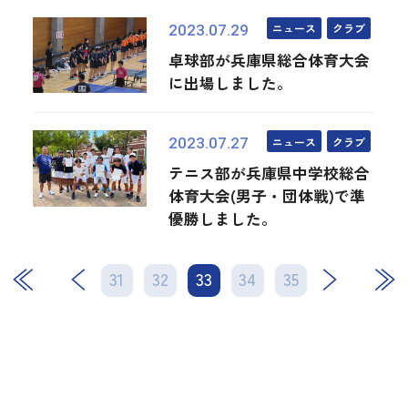
ニュース
クラブ
2023.07.29
卓球部が兵庫県総合体育大会
に出場しました。
ニュース
クラブ
2023.07.27
テニス部が兵庫県中学校総合
体育大会(男子・団体戦)で準
優勝しました。
31
32
33
次
34
35
最後