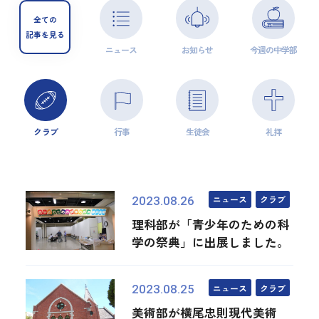
全ての
記事を見る
ニュース
お知らせ
今週の中学部
クラブ
行事
生徒会
礼拝
ニュース
クラブ
2023.08.26
理科部が「青少年のための科
学の祭典」に出展しました。
ニュース
クラブ
2023.08.25
美術部が横尾忠則現代美術