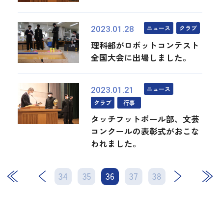
ニュース
クラブ
2023.01.28
理科部がロボットコンテスト
全国大会に出場しました。
ニュース
2023.01.21
クラブ
行事
タッチフットボール部、文芸
コンクールの表彰式がおこな
われました。
34
35
36
次
37
38
最後