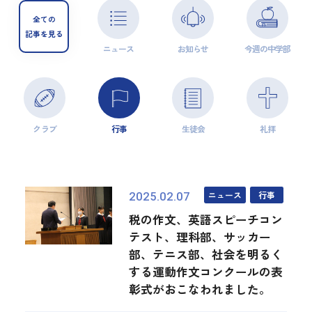
全ての
記事を見る
ニュース
お知らせ
今週の中学部
クラブ
行事
生徒会
礼拝
ニュース
行事
2025.02.07
税の作文、英語スピーチコン
テスト、理科部、サッカー
部、テニス部、社会を明るく
する運動作文コンクールの表
彰式がおこなわれました。