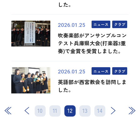
した。
ニュース
クラブ
2026.01.25
吹奏楽部がアンサンブルコン
テスト兵庫県大会(打楽器3重
奏)で金賞を受賞しました。
ニュース
クラブ
2026.01.25
英語部が西宮教会を訪問しま
した。
10
11
12
次
13
14
最後