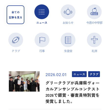
全ての
記事を見る
ニュース
お知らせ
今週の中学部
クラブ
行事
生徒会
礼拝
ニュース
クラブ
2026.02.01
グリークラブが兵庫県ヴォー
カルアンサンブルコンテスト
2026で銀賞・審査員特別賞を
受賞しました。