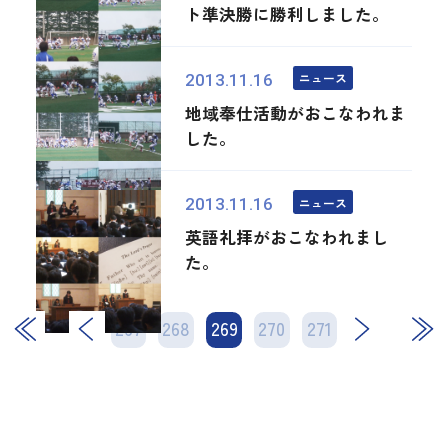
ト準決勝に勝利しました。
ニュース
2013.11.16
地域奉仕活動がおこなわれま
した。
ニュース
2013.11.16
英語礼拝がおこなわれまし
た。
267
268
269
次
270
271
最後