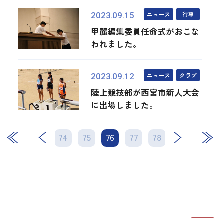
ニュース
行事
2023.09.15
甲麓編集委員任命式がおこな
われました。
ニュース
クラブ
2023.09.12
陸上競技部が西宮市新人大会
に出場しました。
74
75
76
次
77
78
最後