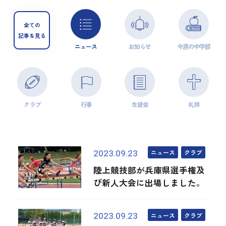
全ての
記事を見る
ニュース
お知らせ
今週の中学部
クラブ
行事
生徒会
礼拝
ニュース
クラブ
2023.09.23
陸上競技部が兵庫県選手権及
び新人大会に出場しました。
ニュース
クラブ
2023.09.23