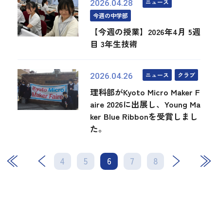
ニュース
2026.04.28
今週の中学部
【今週の授業】2026年4月 5週
目 3年生技術
ニュース
クラブ
2026.04.26
理科部がKyoto Micro Maker F
aire 2026に出展し、Young Ma
ker Blue Ribbonを受賞しまし
た。
4
5
6
次
7
最後
8