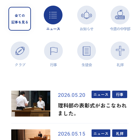
全ての
記事を見る
ニュース
お知らせ
今週の中学部
クラブ
行事
生徒会
礼拝
ニュース
行事
2026.05.20
理科部の表彰式がおこなわれ
ました。
ニュース
礼拝
2026.05.15