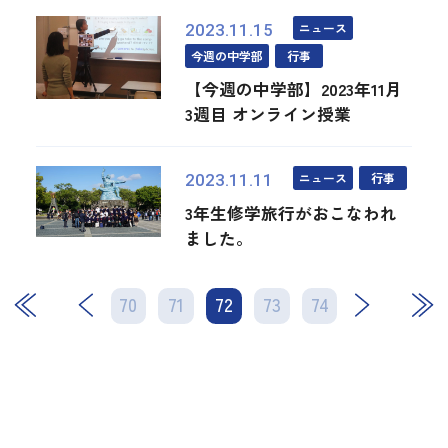
ニュース
2023.11.15
今週の中学部
行事
【今週の中学部】2023年11月
3週目 オンライン授業
ニュース
行事
2023.11.11
3年生修学旅行がおこなわれ
ました。
70
71
72
次
73
74
最後