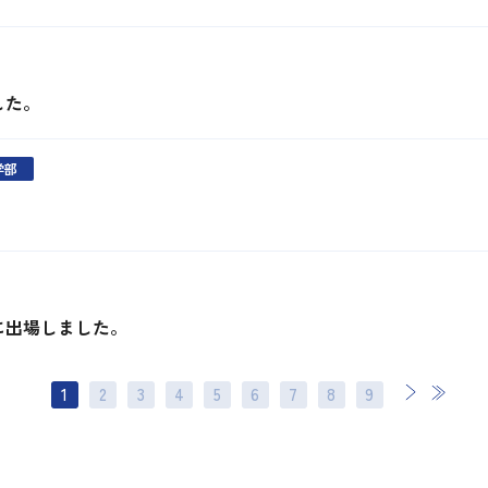
した。
学部
に出場しました。
1
2
3
4
5
6
7
次
8
最後
9