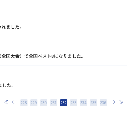
われました。
（全国大会）で全国ベスト8になりました。
ました。
228
229
230
231
232
233
234
次
235
最後
236