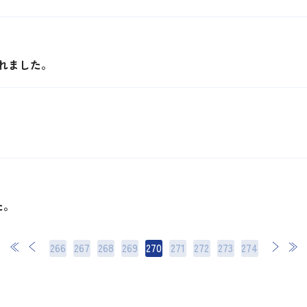
れました。
。
た。
266
267
268
269
270
271
272
次
273
最後
274