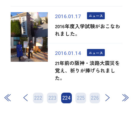
ニュース
2016.01.17
2016年度入学試験がおこなわ
れました。
ニュース
2016.01.14
21年前の阪神・淡路大震災を
覚え、祈りが捧げられまし
た。
222
223
224
次
225
226
最後