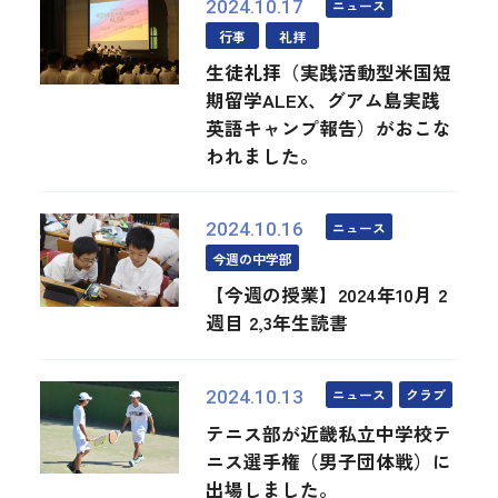
ニュース
2024.10.17
行事
礼拝
生徒礼拝（実践活動型米国短
期留学ALEX、グアム島実践
英語キャンプ報告）がおこな
われました。
ニュース
2024.10.16
今週の中学部
【今週の授業】2024年10月 2
週目 2,3年生読書
ニュース
クラブ
2024.10.13
テニス部が近畿私立中学校テ
ニス選手権（男子団体戦）に
出場しました。