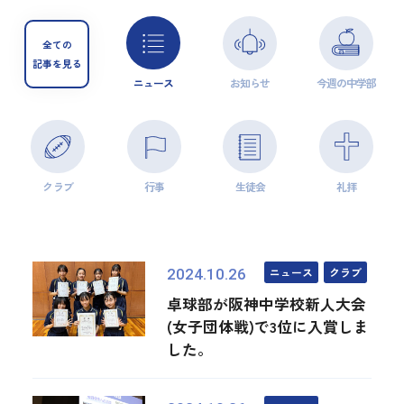
全ての
記事を見る
ニュース
お知らせ
今週の中学部
クラブ
行事
生徒会
礼拝
ニュース
クラブ
2024.10.26
卓球部が阪神中学校新人大会
(女子団体戦)で3位に入賞しま
した。