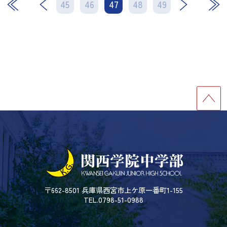
45
46
47
次
48
49
最後
〒662-8501 兵庫県西宮市上ケ原一番町1-155
TEL.0798-51-0988