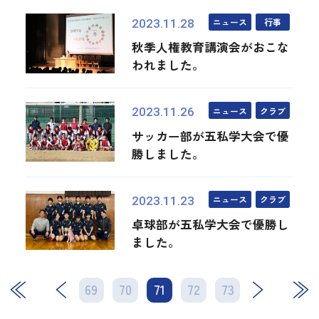
ニュース
行事
2023.11.28
秋季人権教育講演会がおこな
われました。
ニュース
クラブ
2023.11.26
サッカー部が五私学大会で優
勝しました。
ニュース
クラブ
2023.11.23
卓球部が五私学大会で優勝し
ました。
69
70
71
次
72
73
最後