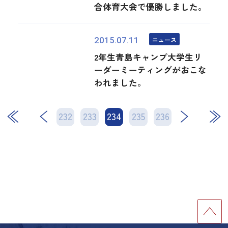
合体育大会で優勝しました。
ニュース
2015.07.11
2年生青島キャンプ大学生リ
ーダーミーティングがおこな
われました。
232
233
234
次
235
236
最後