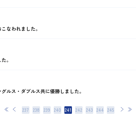
おこなわれました。
した。
ングルス・ダブルス共に優勝しました。
237
238
239
240
241
242
243
244
次
最後
245