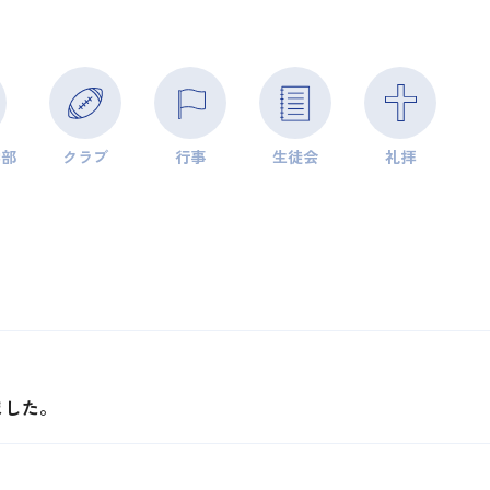
学部
クラブ
行事
生徒会
礼拝
。
ました。