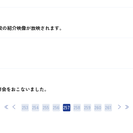
本校の紹介映像が放映されます。
察会をおこないました。
253
254
255
256
257
258
259
次
260
最後
261