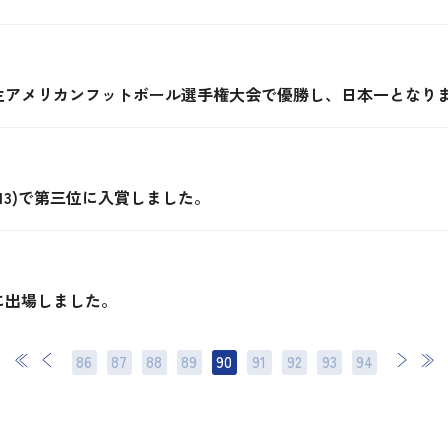
生アメリカンフットボール選手権大会で優勝し、日本一となり
13)で第三位に入賞しました。
に出場しました。
86
87
88
89
90
91
92
次
93
最後
94