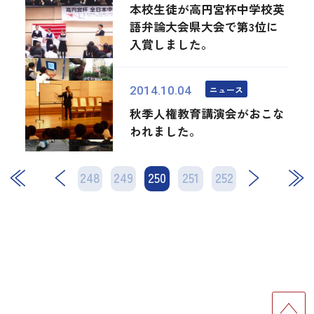
本校生徒が高円宮杯中学校英
語弁論大会県大会で第3位に
入賞しました。
ニュース
2014.10.04
秋季人権教育講演会がおこな
われました。
248
249
250
次
251
252
最後