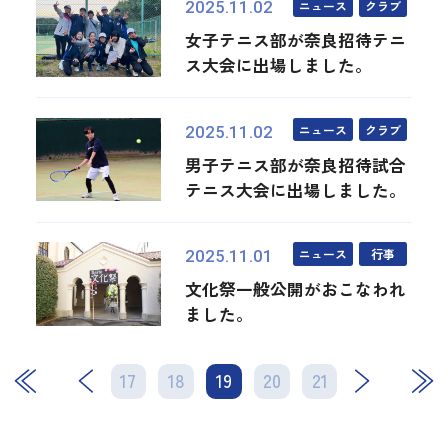
ニュース
クラブ
2025.11.02
女子テニス部が奈良招待テニ
ス大会に出場しました。
ニュース
クラブ
2025.11.02
男子テニス部が奈良招待試合
テニス大会に出場しました。
ニュース
行事
2025.11.01
文化祭一般公開がおこなわれ
ました。
17
18
19
次
20
21
最後