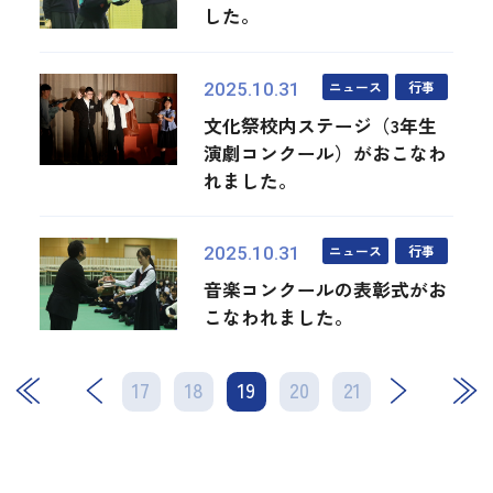
した。
ニュース
行事
2025.10.31
文化祭校内ステージ（3年生
演劇コンクール）がおこなわ
れました。
ニュース
行事
2025.10.31
音楽コンクールの表彰式がお
こなわれました。
17
18
19
次
20
21
最後