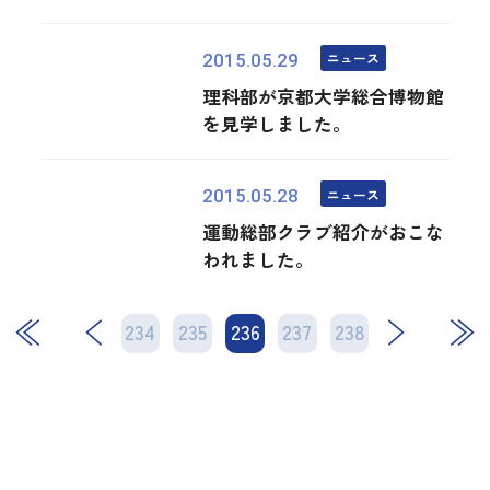
ニュース
2015.05.29
理科部が京都大学総合博物館
を見学しました。
ニュース
2015.05.28
運動総部クラブ紹介がおこな
われました。
234
235
236
次
237
238
最後