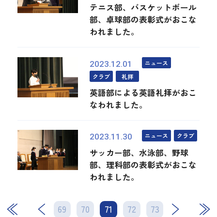
テニス部、バスケットボール
部、卓球部の表彰式がおこな
われました。
ニュース
2023.12.01
クラブ
礼拝
英語部による英語礼拝がおこ
なわれました。
ニュース
クラブ
2023.11.30
サッカー部、水泳部、野球
部、理科部の表彰式がおこな
われました。
69
70
71
次
72
73
最後