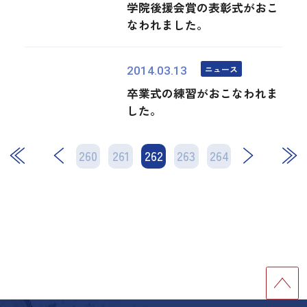
学院後援会賞の表彰式がおこ
なわれました。
ニュース
2014.03.13
卒業式の練習がおこなわれま
した。
260
261
262
次
263
264
最後