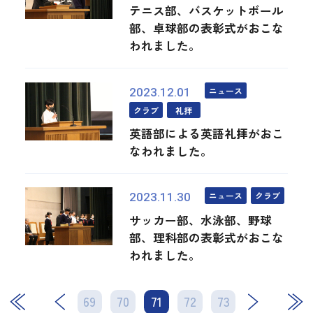
テニス部、バスケットボール
部、卓球部の表彰式がおこな
われました。
ニュース
2023.12.01
クラブ
礼拝
英語部による英語礼拝がおこ
なわれました。
ニュース
クラブ
2023.11.30
サッカー部、水泳部、野球
部、理科部の表彰式がおこな
われました。
69
70
71
次
72
73
最後