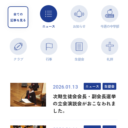
全ての
記事を見る
ニュース
お知らせ
今週の中学部
クラブ
行事
生徒会
礼拝
ニュース
生徒会
2026.01.13
次期生徒会会長・副会長選挙
の立会演説会がおこなわれま
した。