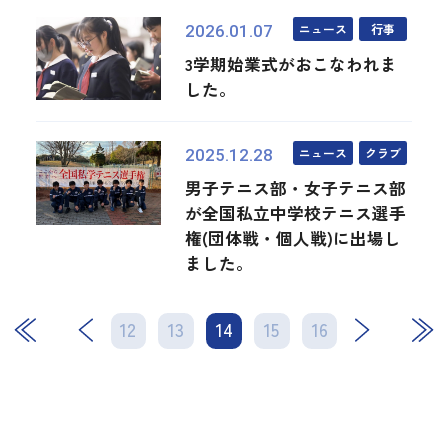
ニュース
行事
2026.01.07
3学期始業式がおこなわれま
した。
ニュース
クラブ
2025.12.28
男子テニス部・女子テニス部
が全国私立中学校テニス選手
権(団体戦・個人戦)に出場し
ました。
12
13
14
次
15
16
最後