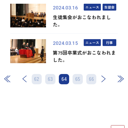
ニュース
生徒会
2024.03.16
生徒集会がおこなわれまし
た。
ニュース
行事
2024.03.15
第75回卒業式がおこなわれま
した。
62
63
64
次
65
66
最後