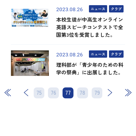
ニュース
クラブ
2023.08.26
本校生徒が中高生オンライン
英語スピーチコンテストで全
国第3位を受賞しました。
ニュース
クラブ
2023.08.26
理科部が「青少年のための科
学の祭典」に出展しました。
75
76
77
次
78
79
最後