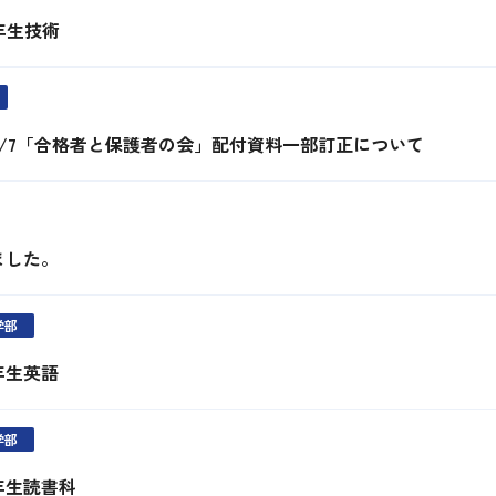
3年生技術
2/7「合格者と保護者の会」配付資料一部訂正について
ました。
学部
2年生英語
学部
3年生読書科