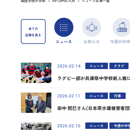
関西学院中学部
INFORMATION
ニュース記事一覧
全ての
記事を見る
ニュース
お知らせ
今週の中
ニュース
クラブ
2026.02.14
ラグビー部が兵庫県中学校新人戦
ニュース
行事
2026.02.11
田中 煕巳さん(日本原水爆被害者
ニュース
今週の中
2026.02.10