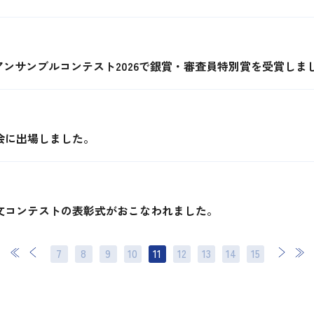
ンサンブルコンテスト2026で銀賞・審査員特別賞を受賞しま
会に出場しました。
作文コンテストの表彰式がおこなわれました。
7
8
9
10
11
12
13
次
14
最後
15