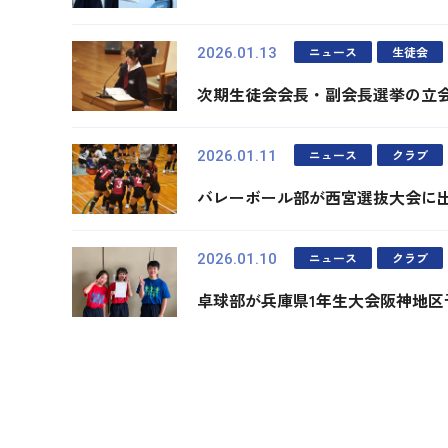
ニュース
生徒会
2026.01.13
次期生徒会会長・副会長選挙の立
ニュース
クラブ
2026.01.11
バレーボール部が西宮選抜大会に
ニュース
クラブ
2026.01.10
卓球部が兵庫県1年生大会阪神地区
最初
前