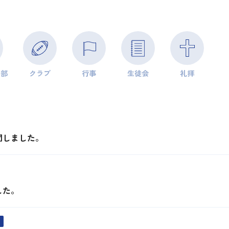
学部
クラブ
行事
生徒会
礼拝
問しました。
した。