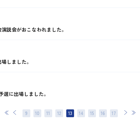
会演説会がおこなわれました。
出場しました。
予選に出場しました。
9
10
11
12
13
14
15
次
16
最後
17