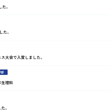
した。
した。
ニス大会で入賞しました。
学部
1年生理科
した。