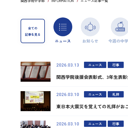
関西学院中学部
INFORMATION
ニュース記事一覧
全ての
記事を見る
ニュース
お知らせ
今週の中
ニュース
行事
2026.03.13
関西学院後援会表彰式、3年生表
ニュース
礼拝
2026.03.10
東日本大震災を覚えての礼拝がお
ニュース
行事
2026.03.10