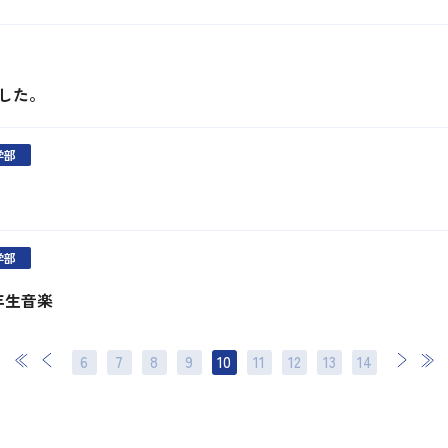
した。
学部
学部
1年生音楽
6
7
8
9
10
11
12
次
13
最後
14