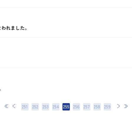
なわれました。
。
251
252
253
254
255
256
257
次
258
最後
259