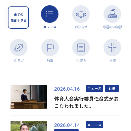
全ての
記事を見る
ニュース
お知らせ
今週の中学部
クラブ
行事
生徒会
礼拝
ニュース
行事
2026.04.16
体育大会実行委員任命式がお
こなわれました。
ニュース
2026.04.14