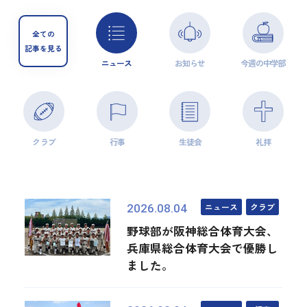
全ての
記事を見る
ニュース
お知らせ
今週の中学部
クラブ
行事
生徒会
礼拝
ニュース
クラブ
2026.08.04
野球部が阪神総合体育大会、
兵庫県総合体育大会で優勝し
ました。