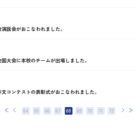
会演説会がおこなわれました。
全国大会に本校のチームが出場しました。
作文コンテストの表彰式がおこなわれました。
64
65
66
67
68
69
70
次
71
最後
72