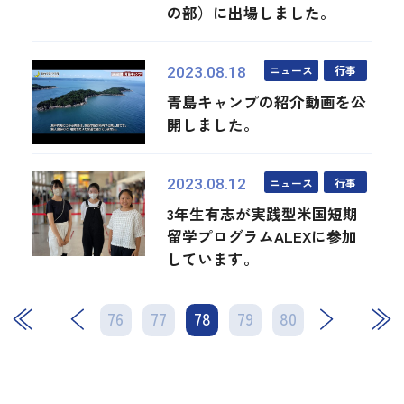
の部）に出場しました。
ニュース
行事
2023.08.18
青島キャンプの紹介動画を公
開しました。
ニュース
行事
2023.08.12
3年生有志が実践型米国短期
留学プログラムALEXに参加
しています。
76
77
78
次
79
80
最後