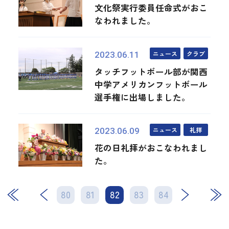
文化祭実行委員任命式がおこ
なわれました。
ニュース
クラブ
2023.06.11
タッチフットボール部が関西
中学アメリカンフットボール
選手権に出場しました。
ニュース
礼拝
2023.06.09
花の日礼拝がおこなわれまし
た。
80
81
82
次
83
84
最後