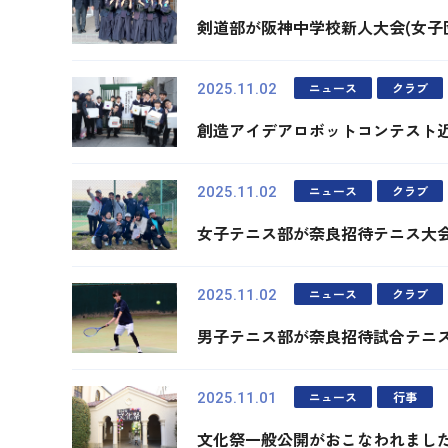
剣道部が阪神中学校新人大会(女子
ニュース
クラブ
2025.11.02
創造アイデアロボットコンテスト
ニュース
クラブ
2025.11.02
女子テニス部が奈良招待テニス大
ニュース
クラブ
2025.11.02
男子テニス部が奈良招待試合テニ
ニュース
行事
2025.11.01
文化祭一般公開がおこなわれまし