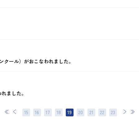
。
コンクール）がおこなわれました。
われました。
15
16
17
18
19
20
21
次
22
最後
23