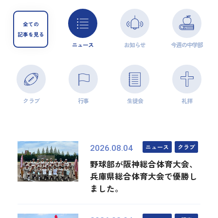
全ての
記事を見る
ニュース
お知らせ
今週の中学部
クラブ
行事
生徒会
礼拝
ニュース
クラブ
2026.08.04
野球部が阪神総合体育大会、
兵庫県総合体育大会で優勝し
ました。