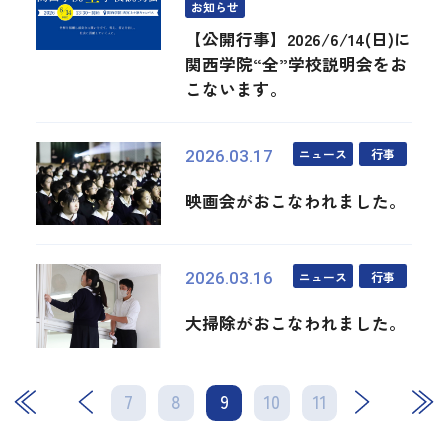
お知らせ
【公開行事】2026/6/14(日)に
関西学院“全”学校説明会をお
こないます。
ニュース
行事
2026.03.17
映画会がおこなわれました。
ニュース
行事
2026.03.16
大掃除がおこなわれました。
7
8
9
次
10
11
最後