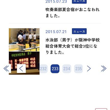
ニュース
2015.07.23
吹奏楽部夏合宿がおこなわれ
ました。
ニュース
2015.07.21
水泳部（男子）が阪神中学校
総合体育大会で総合3位にな
りました。
231
232
233
次
234
235
最後