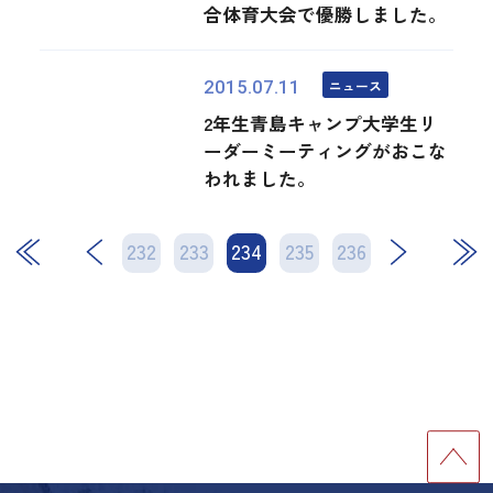
合体育大会で優勝しました。
ニュース
2015.07.11
2年生青島キャンプ大学生リ
ーダーミーティングがおこな
われました。
232
233
234
次
235
236
最後