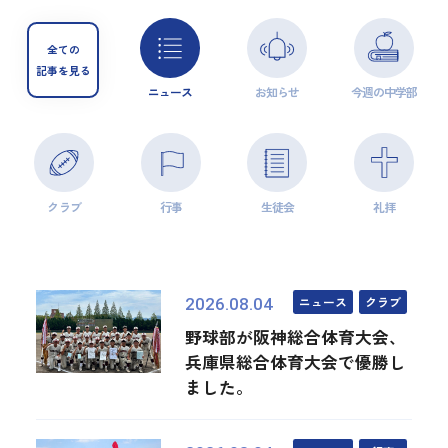
全ての
記事を見る
ニュース
お知らせ
今週の中学部
クラブ
行事
生徒会
礼拝
ニュース
クラブ
2026.08.04
野球部が阪神総合体育大会、
兵庫県総合体育大会で優勝し
ました。