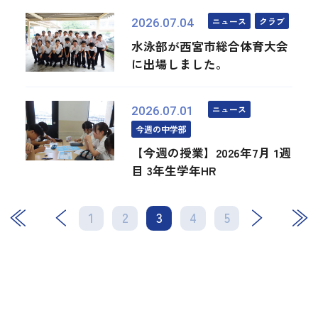
ニュース
クラブ
2026.07.04
水泳部が西宮市総合体育大会
に出場しました。
ニュース
2026.07.01
今週の中学部
【今週の授業】2026年7月 1週
目 3年生学年HR
1
2
3
次
4
最後
5