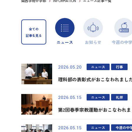
関西学院中学部
INFORMATION
ニュース記事一覧
全ての
記事を見る
ニュース
お知らせ
今週の中
ニュース
行事
2026.05.20
理科部の表彰式がおこなわれまし
ニュース
礼拝
2026.05.15
第2回春季宗教運動がおこなわれま
ニュース
今週の中
2026.05.15