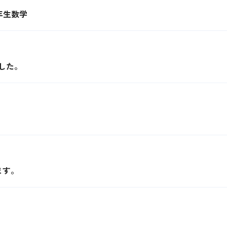
3年生数学
した。
ます。
。