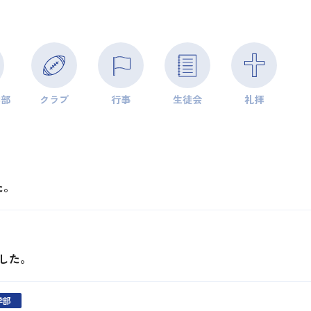
学部
クラブ
行事
生徒会
礼拝
た。
した。
学部