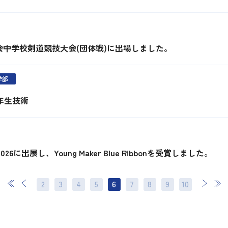
会中学校剣道競技大会(団体戦)に出場しました。
学部
3年生技術
re 2026に出展し、Young Maker Blue Ribbonを受賞しました。
2
3
4
5
6
7
8
次
9
最後
10