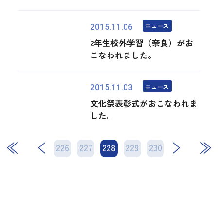
ニュース
2015.11.06
2年生校外学習（奈良）がお
こなわれました。
ニュース
2015.11.03
文化祭表彰式がおこなわれま
した。
226
227
228
次
229
230
最後