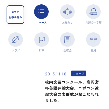
全ての
記事を見る
ニュース
お知らせ
今週の中学部
クラブ
行事
生徒会
礼拝
ニュース
2015.11.18
校内文芸コンクール、高円宮
杯英語弁論大会、ロボコン近
畿大会の表彰式がおこなわれ
ました。