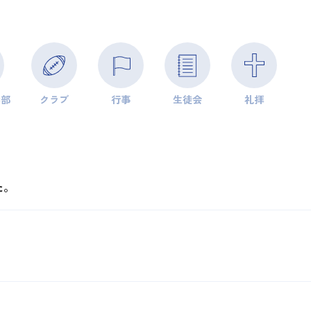
学部
クラブ
行事
生徒会
礼拝
た。