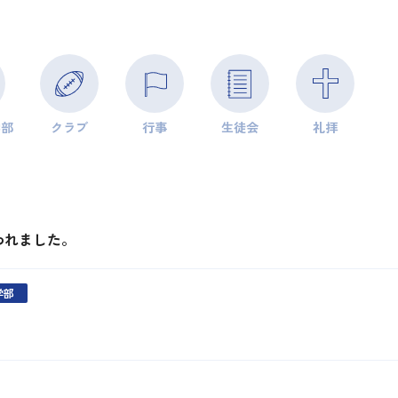
学部
クラブ
行事
生徒会
礼拝
われました。
学部