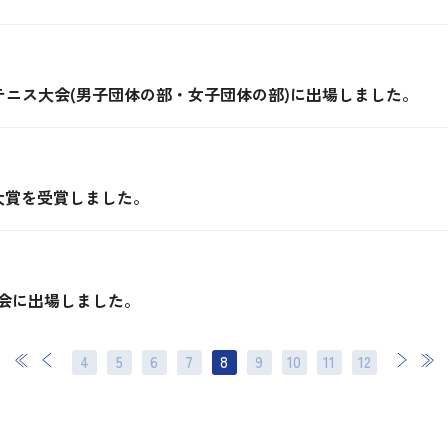
テニス大会(男子団体の部・女子団体の部)に出場しました。
大賞を受賞しました。
会に出場しました。
4
5
6
7
8
9
10
次
11
最後
12