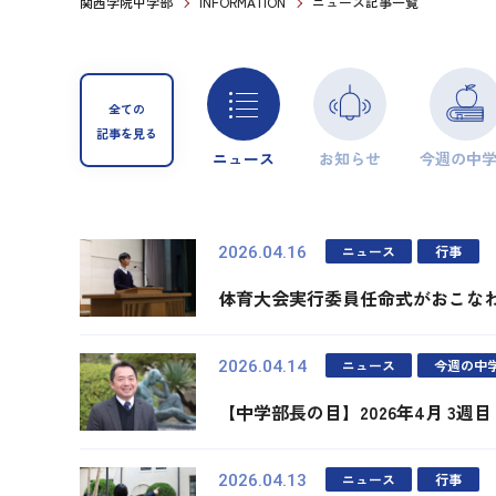
関西学院中学部
INFORMATION
ニュース記事一覧
全ての
記事を見る
ニュース
お知らせ
今週の中
ニュース
行事
2026.04.16
体育大会実行委員任命式がおこな
ニュース
今週の中
2026.04.14
【中学部長の目】2026年4月 3週目
ニュース
行事
2026.04.13