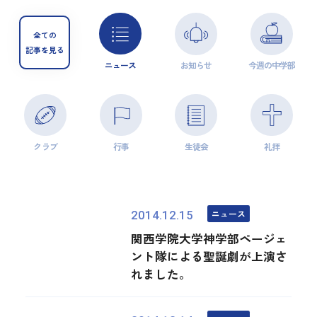
全ての
記事を見る
ニュース
お知らせ
今週の中学部
クラブ
行事
生徒会
礼拝
ニュース
2014.12.15
関西学院大学神学部ページェ
ント隊による聖誕劇が上演さ
れました。